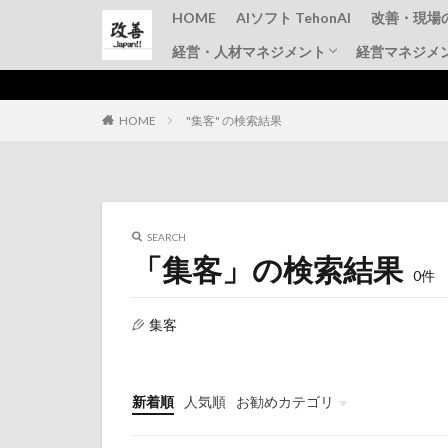
HOME
AIソフト TehonAI
改善・現場
経営・人材マネジメント
経営マネジメ
品質管理
TPM
IE手法・
仕事のコツ
上司と部下
その他
HOME
"集客" の検索結果
SEARCH
「集客」の検索結果
0件
集客
新着順
人気順
お勧めカテゴリ
初心者
問題点
仕事のコツ