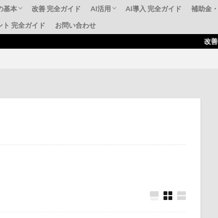
の基本
改善 完全ガイド
AI活用
AI導入 完全ガイド
補助金
ント 完全ガイド
お問い合わせ
標準化
AI動画解析事例
補助金活用AI導入
失敗事例・成功事例
ものづ
IT導
持続化
改善JAPAN