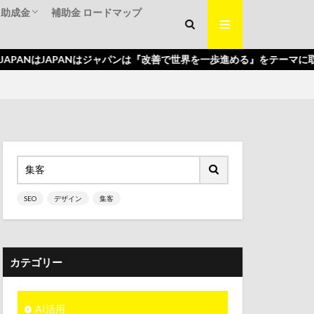
・助成金
補助金 ロードマップ
くり補助金
入補助金
補助金
はJAPANはジャパンは『改善で世界を一歩進める』をテーマに取り組んで
SEO
デザイン
集客
カテゴリー
AI活用