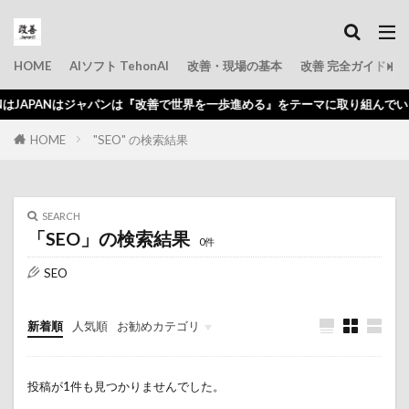
HOME
AIソフト TehonAI
改善・現場の基本
改善 完全ガイド
JAPANはジャパンは『改善で世界を一歩進める』をテーマに取り組んでいきま
HOME
"SEO" の検索結果
SEARCH
「SEO」の検索結果
0件
SEO
新着順
人気順
お勧めカテゴリ
初心者
問題点
仕事のコツ
投稿が1件も見つかりませんでした。