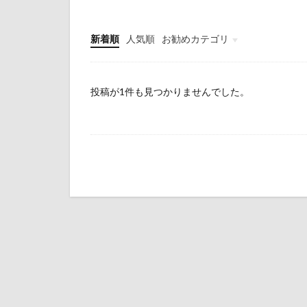
新着順
人気順
お勧めカテゴリ
初心者
問題点
仕事のコツ
投稿が1件も見つかりませんでした。