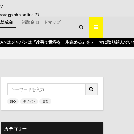
77
eo/ogp.php
on line
77
・助成金
補助金 ロードマップ
くり補助金
入補助金
補助金
はジャパンは『改善で世界を一歩進める』をテーマに取り組んでいきます。
SEO
デザイン
集客
カテゴリー