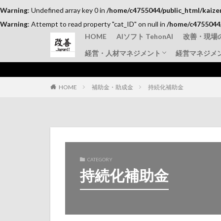
Warning
: Undefined array key 0 in
/home/c4755044/public_html/kaize
Warning
: Attempt to read property "cat_ID" on null in
/home/c4755044/
HOME
AIソフト TehonAI
改善・現場
経営・人材マネジメント
経営マネジメ
品質管理
TPM
IE手法・
仕事のコツ
上司と部下
その他
HOME
補助金・助成金
持続化補助金
CATEGORY
持続化補助金