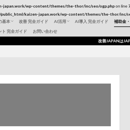
n-japan.work/wp-content/themes/the-thor/inc/seo/ogp.php
on line
public_html/kaizen-japan.work/wp-content/themes/the-thor/inc/s
の基本
改善 完全ガイド
AI活用
AI導入 完全ガイド
補助金
ント 完全ガイド
お問い合わせ
標準化
AI動画解析事例
補助金活用AI導入
失敗事例・成功事例
ものづ
IT導
持続化
改善JAPANはJAPAN