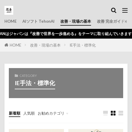
HOME
AIソフト TehonAI
改善・現場の基本
改善 完全ガイド
Nはジャパンは『改善で世界を一歩進める』をテーマに取り組んでいきます。
HOME
改善・現場の基本
IE手法・標準化
CATEGORY
IE手法・標準化
新着順
人気順
お勧めカテゴリ
初心者
問題点
仕事のコツ