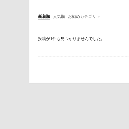
新着順
人気順
お勧めカテゴリ
初心者
問題点
仕事のコツ
投稿が1件も見つかりませんでした。