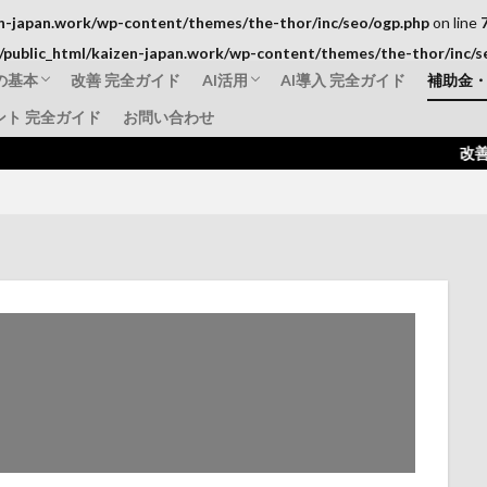
n-japan.work/wp-content/themes/the-thor/inc/seo/ogp.php
on line
public_html/kaizen-japan.work/wp-content/themes/the-thor/inc/s
の基本
改善 完全ガイド
AI活用
AI導入 完全ガイド
補助金
ント 完全ガイド
お問い合わせ
標準化
AI動画解析事例
補助金活用AI導入
失敗事例・成功事例
ものづ
IT導
持続化
改善JAPAN