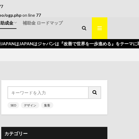
77
eo/ogp.php
on line
77
・助成金
補助金 ロードマップ
くり補助金
入補助金
補助金
はJAPANはジャパンは『改善で世界を一歩進める』をテーマに取り組ん
SEO
デザイン
集客
カテゴリー