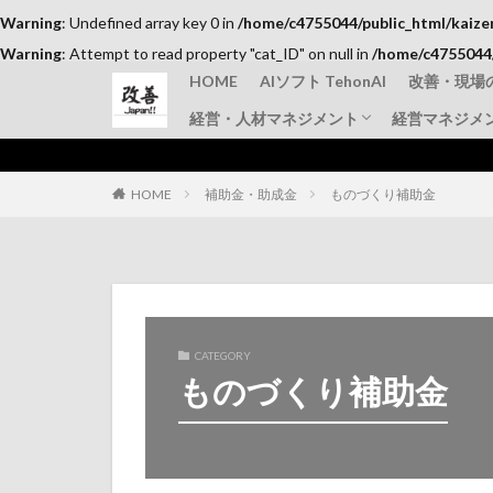
Warning
: Undefined array key 0 in
/home/c4755044/public_html/kaize
Warning
: Attempt to read property "cat_ID" on null in
/home/c4755044/
HOME
AIソフト TehonAI
改善・現場
経営・人材マネジメント
経営マネジメ
品質管理
TPM
IE手法・
仕事のコツ
上司と部下
その他
HOME
補助金・助成金
ものづくり補助金
CATEGORY
ものづくり補助金