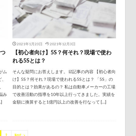
2021年1月23日
2021年12月3日
7つ
【初心者向け】5S？何それ？現場で使わ
れる5Sとは？
がム
そんな疑問にお答えします。 ☑️記事の内容 【初心者向
ど、
け】5S？何それ？現場で使われる5Sとは？ 「5S」の
、
目的とは？効果があるの？ 私は自動車メーカーの工場
悩み
で改善活動の指導を10年以上行ってきました。実績を
]
金額に換算すると1億円以上の改善を行なって […]
2
Next