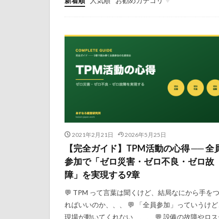
新着順
人気順
お勧めカテゴリ
初心者
問題点
仕事のコツ
2021年2月21日
2026年5月25日
【完全ガイド】TPM活動の心得 ── 全
参加で「ゼロ災害・ゼロ不良・ゼロ故
障」を実現する9章
💬 TPM って言葉は聞くけど、結局なにから手を
ればいいのか、、、 💬 「全員参加」っていうけど
現場が動いてくれない、、、 💬 設備の故障やロス