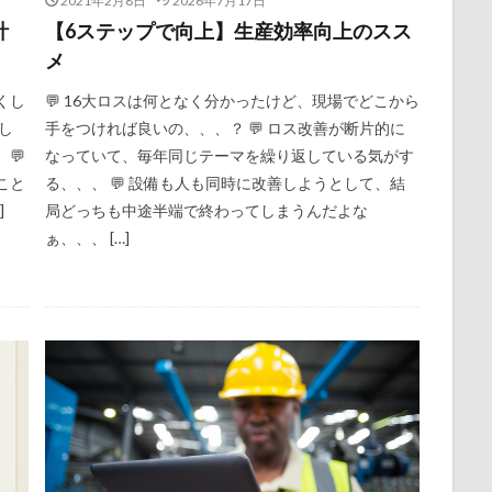
2021年2月8日
2026年7月17日
計
【6ステップで向上】生産効率向上のスス
メ
くし
💬 16大ロスは何となく分かったけど、現場でどこから
し
手をつければ良いの、、、？ 💬 ロス改善が断片的に
💬
なっていて、毎年同じテーマを繰り返している気がす
こと
る、、、 💬 設備も人も同時に改善しようとして、結
]
局どっちも中途半端で終わってしまうんだよな
ぁ、、、 […]