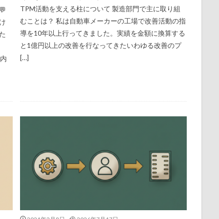
TPM活動を支える柱について 製造部門で主に取り組

むことは？ 私は自動車メーカーの工場で改善活動の指
け
導を10年以上行ってきました。実績を金額に換算する
た
と1億円以上の改善を行なってきたいわゆる改善のプ
[…]
の内