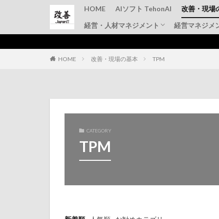
HOME
AIソフト TehonAI
改善・現場
経営・人材マネジメント
経営マネジメ
品質管理
TPM
IE手法・
仕事のコツ
上司と部下
その他
HOME
改善・現場の基本
TPM
CATEGORY
TPM