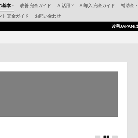
の基本
改善 完全ガイド
AI活用
AI導入 完全ガイド
補助金
ント 完全ガイド
お問い合わせ
標準化
AI動画解析事例
補助金活用AI導入
失敗事例・成功事例
ものづ
IT導
持続化
改善JAPANはJAPANはジャパ