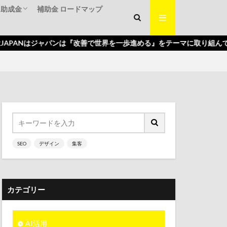
・助成金
補助金 ロードマップ
くり補助金
入補助金
補助金
ンは『改善で世界を一歩進める』をテーマに取り組んでいきます。
SEO
デザイン
集客
カテゴリー
AI活用