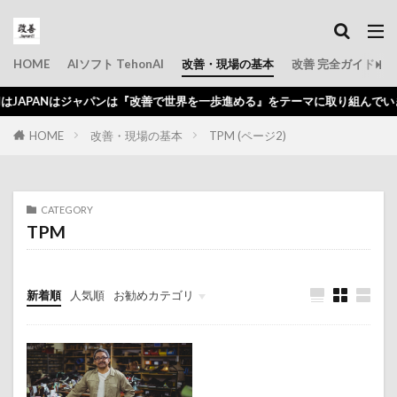
HOME
AIソフト TehonAI
改善・現場の基本
改善 完全ガイド
JAPANはジャパンは『改善で世界を一歩進める』をテーマに取り組んでいきま
HOME
改善・現場の基本
TPM (ページ2)
CATEGORY
TPM
新着順
人気順
お勧めカテゴリ
初心者
問題点
仕事のコツ