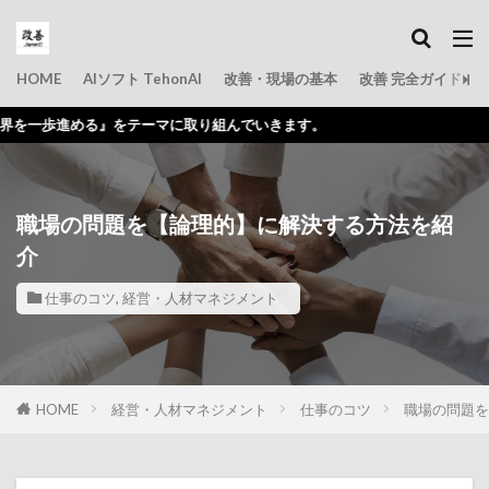
HOME
AIソフト TehonAI
改善・現場の基本
改善 完全ガイド
』をテーマに取り組んでいきます。
職場の問題を【論理的】に解決する方法を紹
介
仕事のコツ
,
経営・人材マネジメント
HOME
経営・人材マネジメント
仕事のコツ
職場の問題を