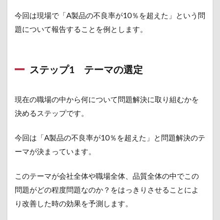
ップ
今回は現場で「A製品の不良率が10％を超えた」という問
5 対
策の
題について報告することを例とします。
検討
と実
施
ステップ1 テーマの選定
2.6
ステ
ップ
現在の職場の中から何について問題解決に取り組むかを
6 効
果の
決めるステップです。
確認
2.7
今回は「A製品の不良率が10％を超えた」と問題解決のテ
ステ
ーマが決まっています。
ップ
7 歯
このテーマが会社全体や職場全体、品質全体の中でこの
止め
と標
問題がどの程度問題なのか？をはっきりさせることによ
準
り改善した時の効果を予測します。
化、
管理