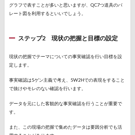
グラフで表すことが多いと思いますが、QC7つ道具のパ
2.8
ステ
レート図を利用するといいでしょう。
ップ
8 反
省と
今後
ステップ2 現状の把握と目標の設定
の計
画
現状の把握でテーマについての事実確認を行い目標を設
3
ま
定します。
と
め
事実確認は5ゲン主義で考え、5W2Hでの表現をすること
で抜けやモレのない確認を行います。
データを元にした客観的な事実確認を行うことが重要で
す。
また、この現場の把握で集めたデータは要因分析でも活