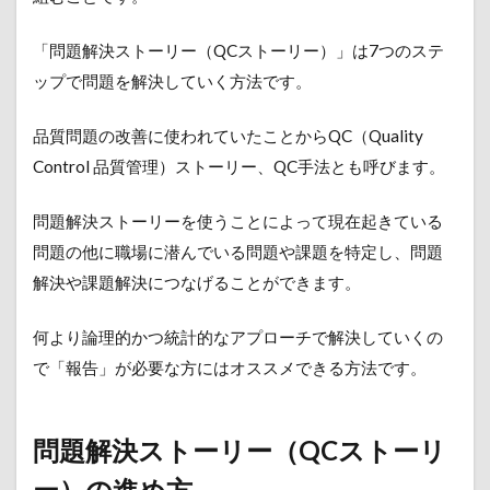
2
問題
「問題解決ストーリー（QCストーリー）」は7つのステ
解決
スト
ップで問題を解決していく方法です。
ーリ
ー
品質問題の改善に使われていたことからQC（Quality
（QC
スト
Control 品質管理）ストーリー、QC手法とも呼びます。
ーリ
ー）
問題解決ストーリーを使うことによって現在起きている
の進
め方
問題の他に職場に潜んでいる問題や課題を特定し、問題
2.1
解決や課題解決につなげることができます。
ステ
ップ
何より論理的かつ統計的なアプローチで解決していくの
1 テ
ーマ
で「報告」が必要な方にはオススメできる方法です。
の選
定
問題解決ストーリー（QCストーリ
2.2
ステ
ー）の進め方
ップ