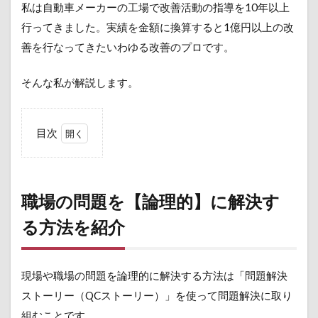
私は自動車メーカーの工場で改善活動の指導を10年以上
行ってきました。実績を金額に換算すると1億円以上の改
善を行なってきたいわゆる改善のプロです。
そんな私が解説します。
目次
1
職場
の問
題を
職場の問題を【論理的】に解決す
【論
理
る方法を紹介
的】
に解
決す
現場や職場の問題を論理的に解決する方法は「問題解決
る方
法を
ストーリー（QCストーリー）」を使って問題解決に取り
紹介
組むことです。