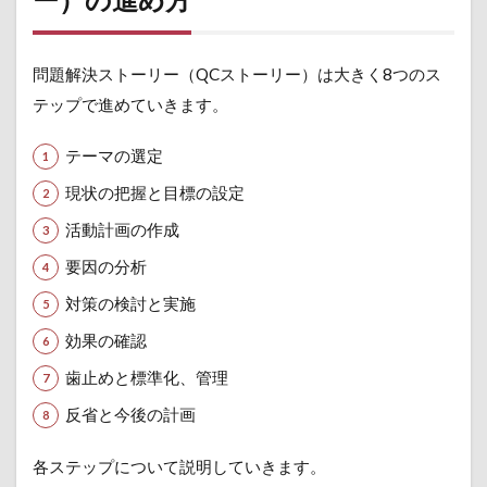
2 現
状の
把握
問題解決ストーリー（QCストーリー）は大きく8つのス
と目
標の
テップで進めていきます。
設定
テーマの選定
2.3
ステ
現状の把握と目標の設定
ップ
3 活
活動計画の作成
動計
画の
要因の分析
作成
対策の検討と実施
2.4
効果の確認
ステ
ップ
歯止めと標準化、管理
4 要
因の
反省と今後の計画
分析
2.5
各ステップについて説明していきます。
ステ