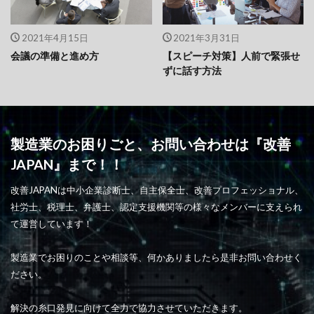
2021年4月15日
2021年3月31日
会議の準備と進め方
【スピーチ対策】人前で緊張せ
ずに話す方法
製造業のお困りごと、お問い合わせは『改善
JAPAN』まで！！
改善JAPANは中小企業診断士、自主保全士、改善プロフェッショナル、
社労士、税理士、弁護士、認定支援機関等の様々なメンバーに支えられ
て運営しています！
製造業でお困りのことや相談等、何かありましたら是非お問い合わせく
ださい。
解決の糸口発見に向けて全力で協力させていただきます。