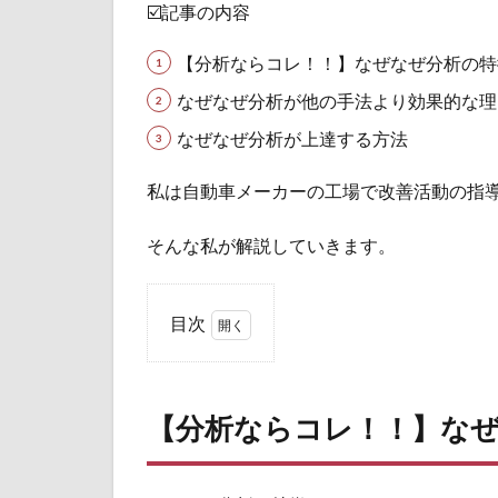
☑️記事の内容
【分析ならコレ！！】なぜなぜ分析の特
なぜなぜ分析が他の手法より効果的な理
なぜなぜ分析が上達する方法
私は自動車メーカーの工場で改善活動の指導
そんな私が解説していきます。
目次
1
【分
析ならコ
レ！！】
【分析ならコレ！！】な
なぜなぜ
分析の特
徴