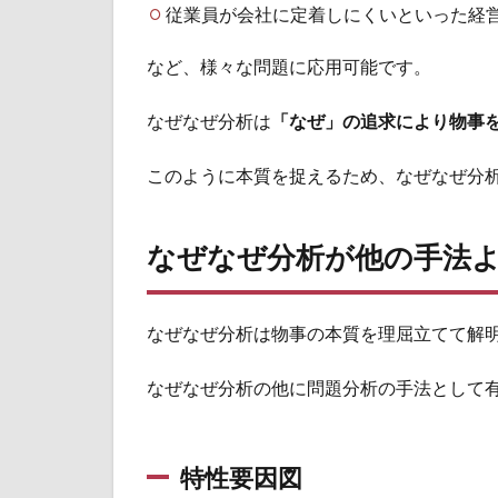
る
従業員が会社に定着しにくいといった経
方
法
など、様々な問題に応用可能です。
4
ま
なぜなぜ分析は
「なぜ」の追求により物事
と
め
このように本質を捉えるため、なぜなぜ分
なぜなぜ分析が他の手法
なぜなぜ分析は物事の本質を理屈立てて解
なぜなぜ分析の他に問題分析の手法として
特性要因図