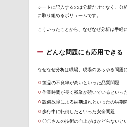
図
シートに記入するのは分析だけでなく、分
2.2
に取り組めるボリュームです。
連関
図
こういったことから、なぜなぜ分析は手軽
2.3
なぜ
なぜ
どんな問題にも応用できる
分析
3
な
なぜなぜ分析は職場、現場のあらゆる問題
ぜ
な
製品の不良率が高いといった品質問題
ぜ
作業時間が長く残業が続いているといっ
分
析
設備故障による納期遅れといったの納期
が
上
歩行中に転倒したといった安全問題
達
〇〇さんの技術の向上がはかどらないと
す