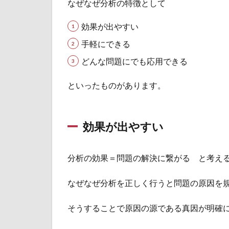
なぜなぜ分析の特徴として
1.1
効果
効果が出やすい
が出
やす
手軽にできる
い
どんな問題にでも応用できる
1.2
手軽
といったものがあります。
にで
きる
1.3
効果が出やすい
どん
な問
題に
分析の効果＝問題の解決に繋がる と考え
も応
用で
なぜなぜ分析を正しく行うと問題の原因を
きる
2
そうすることで原因の源である真因が明確
な
ぜ