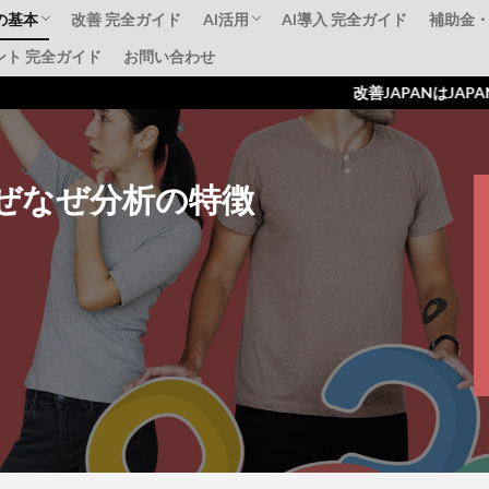
の基本
改善 完全ガイド
AI活用
AI導入 完全ガイド
補助金
ント 完全ガイド
お問い合わせ
標準化
AI動画解析事例
補助金活用AI導入
失敗事例・成功事例
ものづ
IT導
持続化
改善JAPANはJAPANはジャパ
ぜなぜ分析の特徴