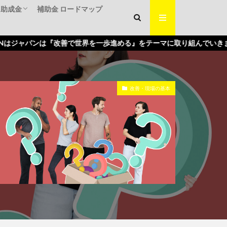
・助成金
補助金 ロードマップ
くり補助金
入補助金
補助金
ンは『改善で世界を一歩進める』をテーマに取り組んでいきます。
改善・現場の基本