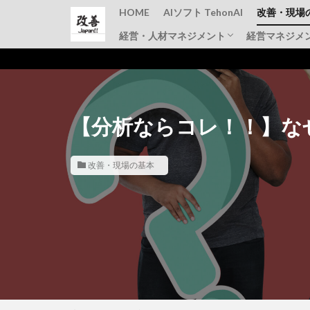
HOME
AIソフト TehonAI
改善・現場
経営・人材マネジメント
経営マネジメ
品質管理
TPM
IE手法・
仕事のコツ
上司と部下
その他
【分析ならコレ！！】な
改善・現場の基本