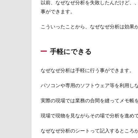
以前、なぜなぜ分析を失敗したんだけど、
な
事ができます。
ぜ
分
析
こういったことから、なぜなぜ分析は効果
が
他
の
手
手軽にできる
法
よ
り
なぜなぜ分析は手軽に行う事ができます。
効
果
パソコンや専用のソフトウェア等を利用し
的
な
実際の現場では業務の合間を縫ってメモ帳
理
由
現場で現物を見ながらその場で分析を進め
2.1
特性
なぜなぜ分析のシートって記入するところ
要因