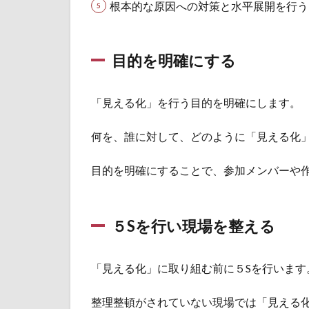
根本的な原因への対策と水平展開を行う
える
2.3
判断
目的を明確にする
の基
準が
誰に
「見える化」を行う目的を明確にします。
でも
わか
何を、誰に対して、どのように「見える化
るよ
うに
目的を明確にすることで、参加メンバーや
する
2.4
異常
５Sを行い現場を整える
時の
対応
ルー
「見える化」に取り組む前に５Sを行います
ルを
決め
る
整理整頓がされていない現場では「見える