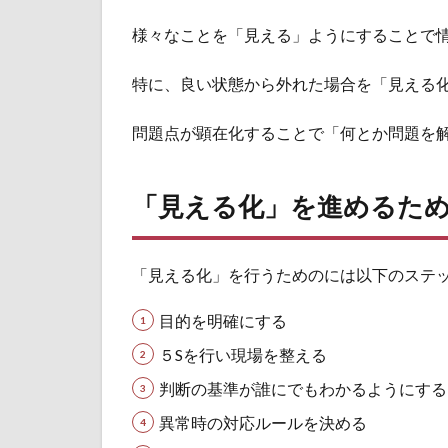
「見
様々なことを「見える」ようにすることで
える
化」
を進
特に、良い状態から外れた場合を「見える
める
ため
問題点が顕在化することで「何とか問題を
の５
つの
ステ
「見える化」を進めるた
ップ
2.1
目的
「見える化」を行うためのには以下のステ
を明
確に
目的を明確にする
する
５Sを行い現場を整える
2.2
５Sを
判断の基準が誰にでもわかるようにする
行い
異常時の対応ルールを決める
現場
を整