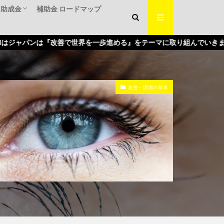
・助成金
補助金 ロードマップ
くり補助金
入補助金
補助金
改善で世界を一歩進める』をテーマに取り組んでいきます。
改善・現場の基本