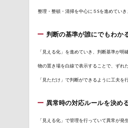
2.5
整理・整頓・清掃を中心に５Sを進めていき
根本
的な
原因
への
判断の基準が誰にでもわか
対策
と水
平展
「見える化」を進めていき、判断基準が明
開を
行う
物の置き場を白線で表示することで、ずれ
3
「見
「見ただけ」で判断ができるように工夫を
える
化」
の先
にあ
異常時の対応ルールを決め
るも
の
は？
「見える化」で管理を行っていて異常が発