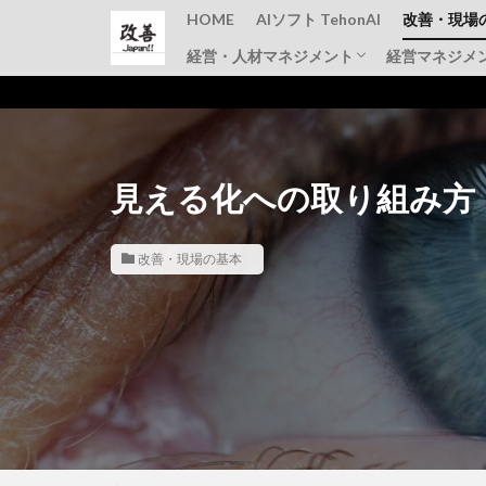
HOME
AIソフト TehonAI
改善・現場
経営・人材マネジメント
経営マネジメ
品質管理
TPM
IE手法・
仕事のコツ
上司と部下
その他
見える化への取り組み方
改善・現場の基本