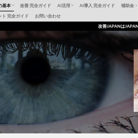
の基本
改善 完全ガイド
AI活用
AI導入 完全ガイド
補助金
ント 完全ガイド
お問い合わせ
標準化
AI動画解析事例
補助金活用AI導入
失敗事例・成功事例
ものづ
IT導
持続化
改善JAPANはJAPANはジャパンは『