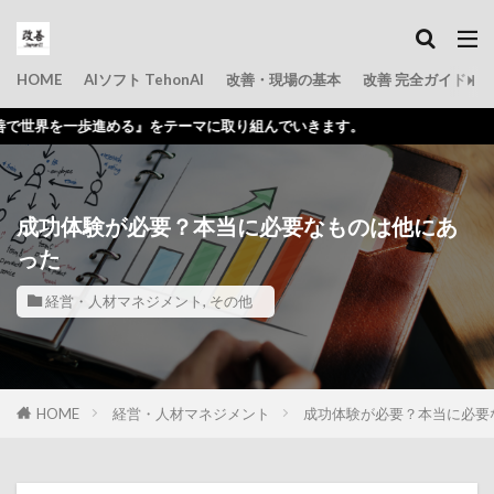
HOME
AIソフト TehonAI
改善・現場の基本
改善 完全ガイド
める』をテーマに取り組んでいきます。
成功体験が必要？本当に必要なものは他にあ
った
経営・人材マネジメント
,
その他
HOME
経営・人材マネジメント
成功体験が必要？本当に必要