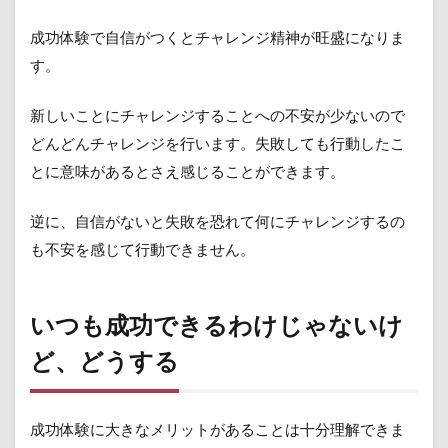
2.3
成功体験で自信がつくとチャレンジ精神が旺盛になりま
失敗
体験
す。
から
も学
ぶ
新しいことにチャレンジすることへの不安が少ないので
どんどんチャレンジを行います。失敗しても行動したこ
3
自身
とに意味があるとさえ感じることができます。
の成
長に
逆に、自信がないと失敗を恐れて何にチャレンジするの
も、
部下
も不安を感じて行動できません。
の育
成に
も
いつも成功できるわけじゃないけ
「成
長」
ど、どうする
に必
要な
考え
方
成功体験に大きなメリットがあることは十分理解できま