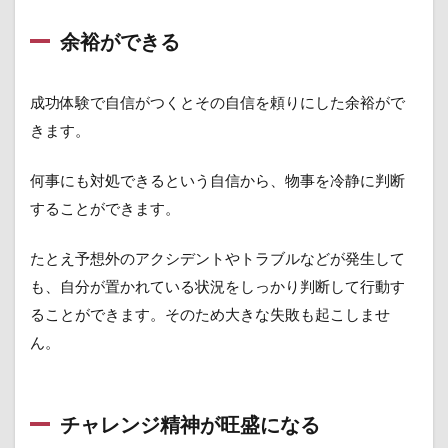
わけ
じゃ
余裕ができる
ない
け
ど、
成功体験で自信がつくとその自信を頼りにした余裕がで
どう
きます。
する
2.1
何事にも対処できるという自信から、物事を冷静に判断
苦手
を克
することができます。
服す
るた
たとえ予想外のアクシデントやトラブルなどが発生して
めに
行動
も、自分が置かれている状況をしっかり判断して行動す
する
ることができます。そのため大きな失敗も起こしませ
2.2
ん。
小さ
な成
功を
見つ
チャレンジ精神が旺盛になる
ける