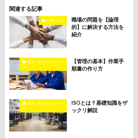
関連する記事
職場の問題を【論理
仕事のコツ
的】に解決する方法を
紹介
【管理の基本】作業手
経営・人材マネジメン
ト
順書の作り方
ISOとは？基礎知識をザ
経営・人材マネジメン
ト
ックリ解説