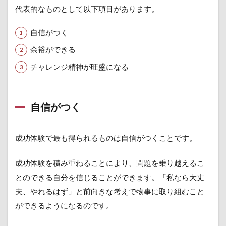
1.1
代表的なものとして以下項目があります。
自信
がつ
自信がつく
く
余裕ができる
1.2
余裕
チャレンジ精神が旺盛になる
がで
きる
1.3
自信がつく
チャ
レン
ジ精
成功体験で最も得られるものは自信がつくことです。
神が
旺盛
にな
成功体験を積み重ねることにより、問題を乗り越えるこ
る
とのできる自分を信じることができます。「私なら大丈
2
夫、やれるはず」と前向きな考えで物事に取り組むこと
いつ
ができるようになるのです。
も成
功で
きる