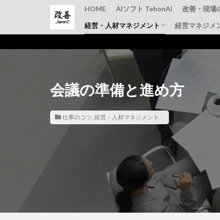
HOME
AIソフト TehonAI
改善・現場
経営・人材マネジメント
経営マネジメ
品質管理
TPM
IE手法・
仕事のコツ
上司と部下
その他
会議の準備と進め方
仕事のコツ
,
経営・人材マネジメント