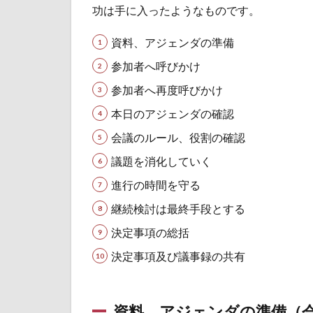
の
功は手に入ったようなものです。
「や
るべ
資料、アジェンダの準備
きこ
と」
参加者へ呼びかけ
1.1
参加者へ再度呼びかけ
資
本日のアジェンダの確認
料、
アジ
会議のルール、役割の確認
ェン
ダの
議題を消化していく
準備
進行の時間を守る
（会
議
継続検討は最終手段とする
前）
決定事項の総括
1.2
決定事項及び議事録の共有
参加
者へ
呼び
かけ
資料、アジェンダの準備（