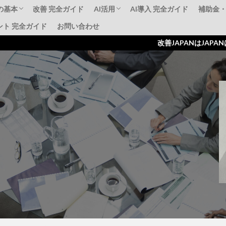
の基本
改善 完全ガイド
AI活用
AI導入 完全ガイド
補助金
ント 完全ガイド
お問い合わせ
標準化
AI動画解析事例
補助金活用AI導入
失敗事例・成功事例
ものづ
IT導
持続化
改善JAPANはJAPANはジャパンは