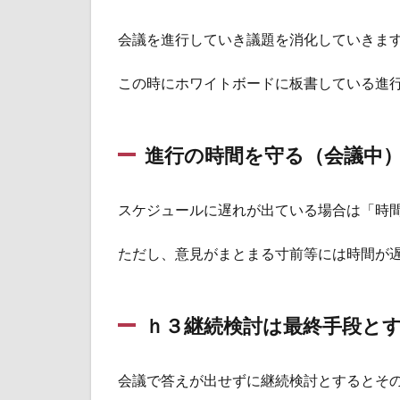
中）
会議を進行していき議題を消化していきま
1.9
決定
この時にホワイトボードに板書している進
事項
の総
括
（会
進行の時間を守る（会議中
議
中）
スケジュールに遅れが出ている場合は「時
1.10
決定事
項及び
ただし、意見がまとまる寸前等には時間が
議事録
の共有
（会議
ｈ３継続検討は最終手段と
後）
2
会議
会議で答えが出せずに継続検討とするとそ
の目