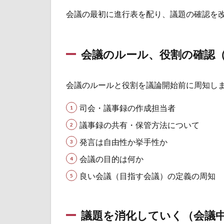
議
会議の最初に進行表を配り、議題の確認を
中）
1.7
進行
会議のルール、役割の確認
の時
間を
守る
会議のルールと役割を議論開始前に周知し
（会
議
司会・議事録の作成担当者
中）
議事録の共有・保管方法について
1.8
ｈ３
発言は自由性か挙手性か
継続
会議の目的は何か
検討
は最
良い会議（目指す会議）の定義の周知
終手
段と
する
（会
議題を消化していく（会議
議