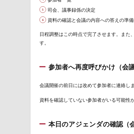
議
中）
司会、議事録係の決定
1.5
資料の確認と会議の内容への答えの準備
会議
のル
日程調整はこの時点で完了させます。また
ー
す。
ル、
役割
の確
認
参加者へ再度呼びかけ（会
（会
議
中）
会議開催の前日には改めて参加者に連絡し
1.6
資料を確認していない参加者がいる可能性
議題
を消
化し
てい
本日のアジェンダの確認（
く
（会