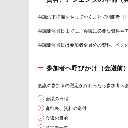
（会
議
前）
会議の下準備をやっておくことで開催者（
1.3
参加
会議開催当日までに、会議に必要な資料や
者へ
再度
会議開催当日は参加者全員分の資料、ペン
呼び
かけ
（会
議
参加者へ呼びかけ（会議前
前）
1.4
会議の参加者の選定が終わったら参加者へ
本日
のア
会議の日程
ジェ
ンダ
進行表、資料の送付
の確
会議の目的
認
（会
参加者一覧