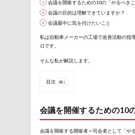
会議を開催するための10の「やるべき
会議の目的は理解できていますか？
会議最中に気を付けたいこと
私は自動車メーカーの工場で改善活動の指導
ロです。
そんな私が解説します。
目次
1
会議
を開
会議を開催するための10
催す
るた
めの
10
会議を開催する開催者＝司会者として「や