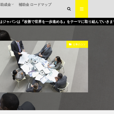
・助成金
補助金 ロードマップ
くり補助金
入補助金
補助金
『改善で世界を一歩進める』をテーマに取り組んでいきます。
仕事のコツ